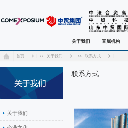
关于我们
直属机构
首页
关于我们
联系方式
>>
>>
联系方式
关于我们
企业文化