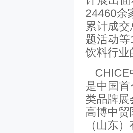
计展出面
2446
累计成交
题活动等
饮料行业
CHI
是中国首
类品牌展
高博中贸
（山东）