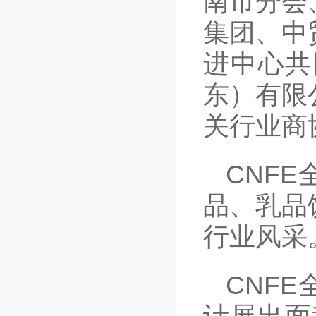
南市分会
集团、中
进中心共
东）有限
关行业商
CNF
品、乳品
行业风采
CNF