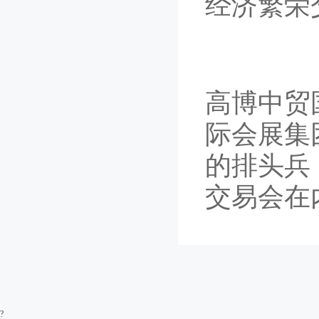
经济繁荣
高博中贸
际会展集
的排头兵
交易会在
?